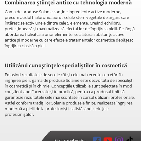
Combinarea ştiinţei antice cu tehnologia modernă
Gama de produse Solanie conţine ingrediente active moderne,
precum acidul hialuronic, aurul, celule stem vegetale de argan, care
întăresc selectiv unele dintre cele 5 elemente. Creând echilibru,
prefecţionează şi maximalizează efectul lor de îngrijire a pielii. Pe lângă
abordarea holisitcă a unor elemente, se alătură substanţe active
antice şi moderne cu care efectele tratamentelor cosmetice depăşesc
îngrijirea clasică a pielii.
Utilizând cunoştinţele specialiştilor în cosmetică
Folosind rezultatele de secole cât şi cele mai recente cercetări în
ingrijirea pielii, gama de produse Solanie este dezvoltată de specialişti
în cosmetică şi în chimie. Concepţiile utilizabile sunt selectate în mod
conştient apoi încercate şi în practică, pentru ca produsul finit să
garanteze rezultatele cele mai scontate în cursul utilizării profesionale.
Astfel conform tradiţiilor Solanie produsele finite, realizează îngrijirea
modernă a pielii de la profesionişti, satisfăcând cerinţele
profesioniştilor.
Fii prietenul nostru: