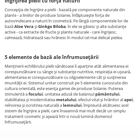
Îngrijirea pielii cu forţa naturii
Concepţia de îngrijire a pielii - bazată pe componente naturale din
plante - a liniilor de produse Solanie, înfăptuieşte forţa de
autovindecare a naturii în cosmetică. Pe lângă componentele lor de
bază
Aloe Vera
şi
Ginkgo Biloba
, în ele se găsesc şi alte substanţe
active - ca extracte de fructe şi plante naturale - care îngrijesc,
calmează, hidratează sau hrănesc în modul cel mai delicat pielea.
5 elemente de bază ale înfrumuseţării
Menţinerii echilibrului pielii sănătoase îi aparţine atât alimentarea ei
corespunzătoare cu sânge şi substanţe nutritive, respiraţia ei uşoară,
alimentarea ei corespunzătoare cu oligoelemente cât şi susţinerea
imunităţii ei. Sistemul unitar construit pe 5 elemente cunoscute din
cultura orientală, este esenţa gamei de produse Solanie. Puterea
stimulentă a
focului
, unitatea adusă de balansul
pământului
,
stabilitatea şi modernitatea
metalului
, efectul vital şi hrănitor al
apei
,
reînoirea şi ocrotirea naturală a
lemnului
, împreună alcătuiesc acel
sistem de îngrijire a pielii, care înseamnă mai mult decât un simplu
tratament cosmetic şi aşează într-o nouă lumină domeniul
înfrumuseţării.