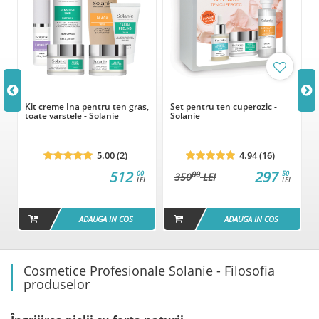
Kit creme Ina pentru ten gras,
Set pentru ten cuperozic -
toate varstele - Solanie
Solanie
5.00 (2)
4.94 (16)
512
297
00
50
00
350
LEI
LEI
LEI
ADAUGA IN COS
ADAUGA IN COS
Cosmetice Profesionale Solanie - Filosofia
produselor