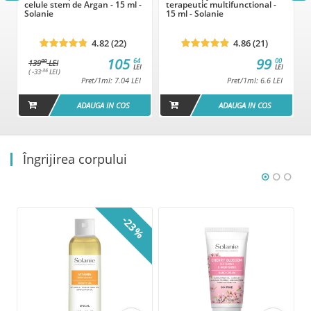
celule stem de Argan - 15 ml -
terapeutic multifunctional -
Solanie
15 ml - Solanie
4.82 (22)
4.86 (21)
105
99
64
00
00
139
LEI
LEI
LEI
-36
( -33
LEI )
Pret/1ml: 7.04 LEI
Pret/1ml: 6.6 LEI
ADAUGA IN COS
ADAUGA IN COS
Îngrijirea corpului
%
-23%