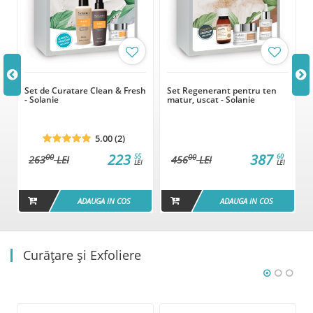
e
Set de Curatare Clean & Fresh
Set Regenerant pentru ten
- Solanie
matur, uscat - Solanie
5.00 (2)
223
387
55
60
00
00
263
LEI
456
LEI
LEI
LEI
ADAUGA IN COS
ADAUGA IN COS
Curățare și Exfoliere