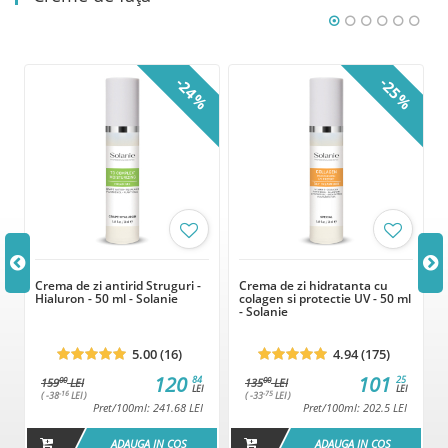
%
-24%
-25%
Crema de zi antirid Struguri -
Crema de zi hidratanta cu
Hialuron - 50 ml - Solanie
colagen si protectie UV - 50 ml
- Solanie
5.00 (16)
4.94 (175)
120
101
84
25
00
00
159
LEI
135
LEI
LEI
LEI
-16
-75
( -38
LEI )
( -33
LEI )
Pret/100ml: 241.68 LEI
Pret/100ml: 202.5 LEI
ADAUGA IN COS
ADAUGA IN COS