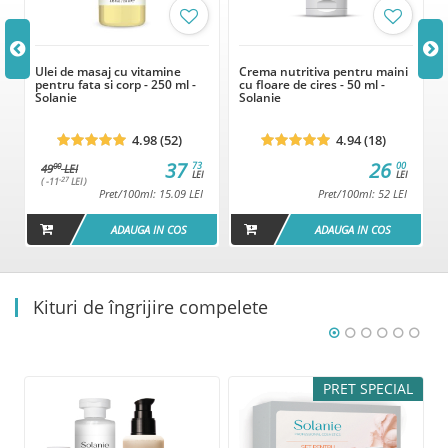
Ulei de masaj cu vitamine
Crema nutritiva pentru maini
pentru fata si corp - 250 ml -
cu floare de cires - 50 ml -
Solanie
Solanie
4.98 (52)
4.94 (18)
37
26
73
00
00
49
LEI
LEI
LEI
-27
( -11
LEI )
Pret/100ml: 15.09 LEI
Pret/100ml: 52 LEI
ADAUGA IN COS
ADAUGA IN COS
Kituri de îngrijire compelete
L
PRET SPECIAL