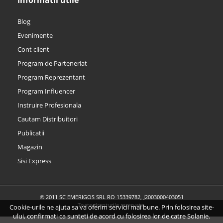
Informatii utile
Blog
Evenimente
Cont client
Program de Parteneriat
Program Reprezentant
Program Influencer
Instruire Profesionala
Cautam Distribuitori
Publicatii
Magazin
Sisi Express
© 2011 SC EMERIGOS SRL RO 15339782, J2003000403051
Toate drepturile rezervate.
Cookie-urile ne ajuta sa va oferim servicii mai bune. Prin folosirea site-
ului, confirmati ca sunteti de acord cu folosirea lor de catre Solanie.