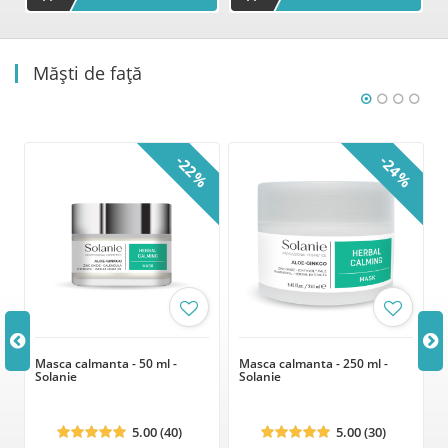
Măști de față
-22%
-24%
g
Masca calmanta - 50 ml -
Masca calmanta - 250 ml -
Solanie
Solanie
5.00 (40)
5.00 (30)