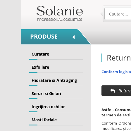
PRODUSE
Curatare
Return
Exfoliere
Conform legislat
Hidratare si Anti aging
Retur
Seruri si Geluri
Ingrijirea ochilor
Astfel, Consuma
termen de 14 zi
Masti faciale
Conform Ordonant
modificarea şi c