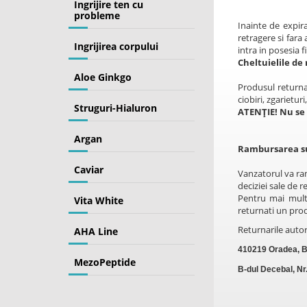
Ingrijire ten cu
probleme
Inainte de expira
retragere si fara
Ingrijirea corpului
intra in posesia f
Cheltuielile d
Aloe Ginkgo
Produsul returnat
ciobiri, zgarietur
Struguri-Hialuron
ATENȚIE! Nu se 
Argan
Rambursarea s
Caviar
Vanzatorul va ra
deciziei sale de
Pentru mai multe
Vita White
returnati un pro
Returnarile autor
AHA Line
410219 Oradea, B
MezoPeptide
B-dul Decebal, Nr