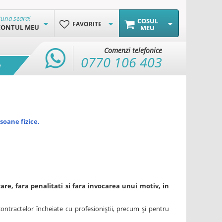
una seara!
COSUL
FAVORITE
CONTUL MEU
MEU
Comenzi telefonice
0770 106 403
e
soane fizice.
e, fara penalitati si fara invocarea unui motiv, in
ntractelor încheiate cu profesioniştii, precum şi pentru