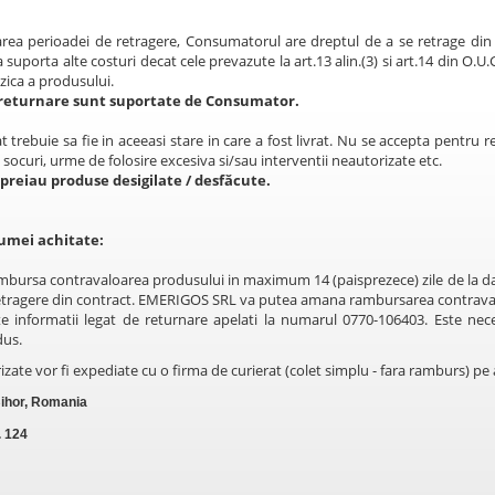
rea perioadei de retragere, Consumatorul are dreptul de a se retrage din pr
 a suporta alte costuri decat cele prevazute la art.13 alin.(3) si art.14 din O.
izica a produsului.
e returnare sunt suportate de Consumator.
 trebuie sa fie in aceeasi stare in care a fost livrat. Nu se accepta pentru re
i, socuri, urme de folosire excesiva si/sau interventii neautorizate etc.
preiau produse desigilate / desfăcute.
umei achitate:
mbursa contravaloarea produsului in maximum 14 (paisprezece) zile de la 
 retragere din contract. EMERIGOS SRL va putea amana rambursarea contraval
 informatii legat de returnare apelati la numarul 0770-106403. Este necesa
dus.
izate vor fi expediate cu o firma de curierat (colet simplu - fara ramburs) pe
ihor, Romania
. 124