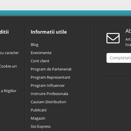
Ab
itii
Informatii utile
Art
Blog
toa
cu caracter
Evenimente
Cont client
 Cookie-uri
Program de Parteneriat
Program Reprezentant
Program Influencer
 litigiilor
Instruire Profesionala
Cautam Distribuitori
Publicatii
Magazin
Sisi Express