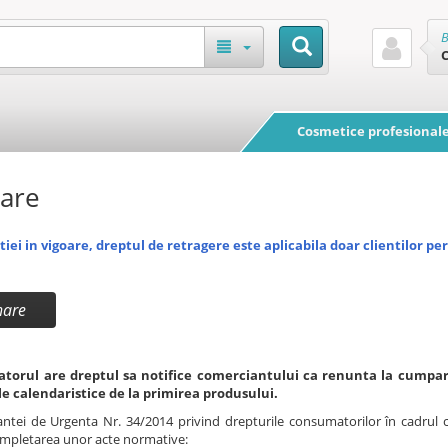
B
Cosmetice profesional
are
iei in vigoare, dreptul de retragere este aplicabila doar clientilor per
nare
torul are dreptul sa notifice comerciantului ca renunta la cumparar
le calendaristice de la primirea produsului.
ei de Urgenta Nr. 34/2014 privind drepturile consumatorilor în cadrul co
ompletarea unor acte normative: