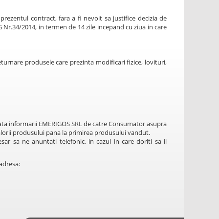
ezentul contract, fara a fi nevoit sa justifice decizia de
U.G Nr.34/2014, in termen de 14 zile incepand cu ziua in care
turnare produsele care prezinta modificari fizice, lovituri,
data informarii EMERIGOS SRL de catre Consumator asupra
orii produsului pana la primirea produsului vandut.
r sa ne anuntati telefonic, in cazul in care doriti sa il
 adresa: