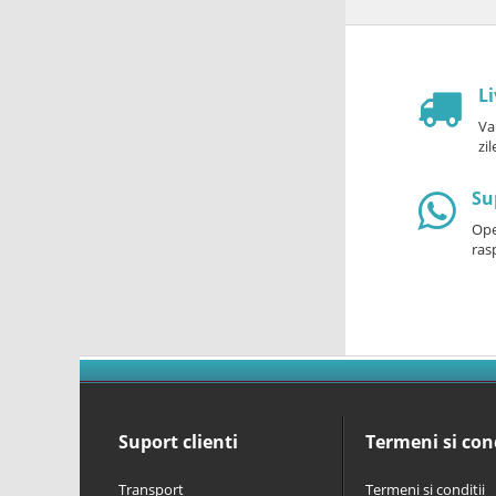
Li
Va
zi
Su
Oper
ras
Suport clienti
Termeni si cond
Transport
Termeni si conditii