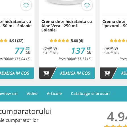
Butyrospermum Parkii Butter
Caprylic/Capric Triglyceride
Soluble Collagen, Betaine, 
Disodium EDTA, Ethylparaben
zi hidratanta cu
Crema de zi hidratanta cu
Crema de zi 
Limonene, Linalool
- 50 ml - Solanie
Aloe Vera - 250 ml -
lipozomi - 50
Solanie
Termen de valabilitate: 12 luni
4.91 (32)
5.00 (6)
Plan de tratament
77
137
52
83
00
00
179
LEI
105
LEI
LEI
LEI
-17
-25
( -41
LEI )
( -26
LEI )
Tratament cu Colagen (pe
et/100ml: 155.04 LEI
Pret/100ml: 55.13 LEI
Pret
ADAUGA IN COS
ADAUGA IN COS
AD
Plan de tratament
eview-uri
Video
Articole
Cataloage si brosuri
Tratament Facial 4 in 1
cumparatorului
4.9
le cumparatorilor