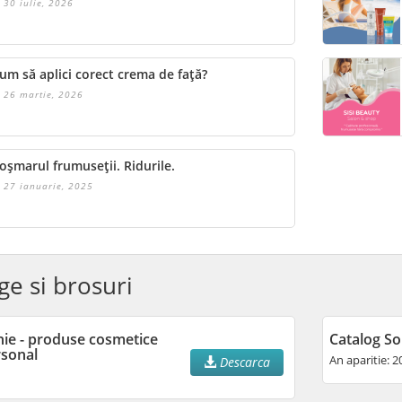
30 iulie, 2026
um să aplici corect crema de față?
26 martie, 2026
oșmarul frumuseții. Ridurile.
27 ianuarie, 2025
ge si brosuri
nie - produse cosmetice
Catalog So
rsonal
An aparitie: 2
Descarca