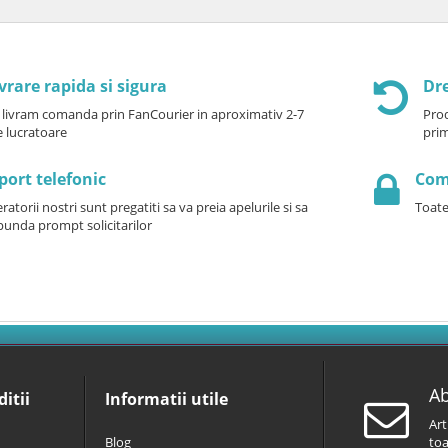
vrare rapida si sigura
Dre
 livram comanda prin FanCourier in aproximativ 2-7
Prod
le lucratoare
prim
port telefonic
Come
atorii nostri sunt pregatiti sa va preia apelurile si sa
Toate
punda prompt solicitarilor
Ab
itii
Informatii utile
Art
Blog
toa