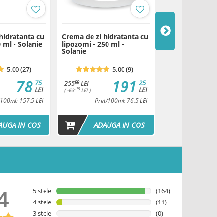
, Phenoxyethanol, Tocopheryl Acetate, Decyl Glucoside,
, Creatine, Dimethicone Crosspolymer, Parfum, Panthenol,
Alcohol Denat., Allantoin, Xanthan Gum, Methylparaben,
, BHT, Propylparaben, Butylparaben, Sodium Benzoate,
hidratanta cu
Crema de zi hidratanta cu
Crema de zi hi
 ml - Solanie
lipozomi - 250 ml -
celule stem de 
Solanie
ml - Solanie
 de la prima deschidere a produsului.
5.00 (27)
5.00 (9)
78
191
75
25
00
00
255
LEI
172
LEI
LEI
LEI
-75
-84
( -63
LEI )
( -37
LEI )
ntru fiecare tip de ten)
/100ml: 157.5 LEI
Pret/100ml: 76.5 LEI
Pret/100m
Descarca
AUGA IN COS
ADAUGA IN COS
ADAU
Descarca
4
5 stele
(164)
4 stele
(11)
3 stele
(0)