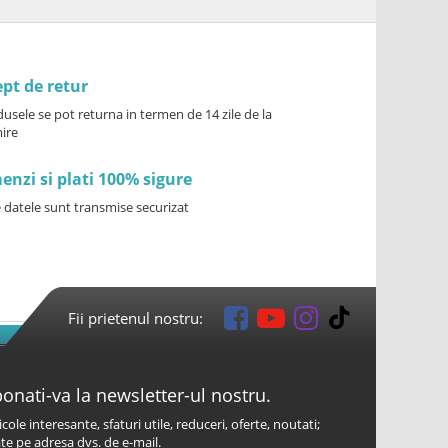
pt de retur
usele se pot returna in termen de 14 zile de la
ire
nzi si plati 100% sigure
 datele sunt transmise securizat
Fii prietenul nostru:
onati-va la newsletter-ul nostru.
icole interesante, sfaturi utile, reduceri, oferte, noutati;
te pe adresa dvs. de e-mail.