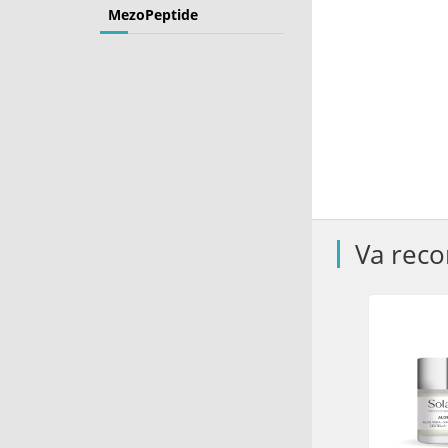
MezoPeptide
Va rec
-21%