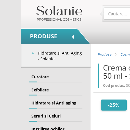
PRODUSE
Hidratare si Anti Aging
Produse
Cosme
- Solanie
Crema d
50 ml -
Curatare
Cod produs:
S
Exfoliere
Hidratare si Anti aging
-25%
Seruri si Geluri
Ingrijirea ochilor