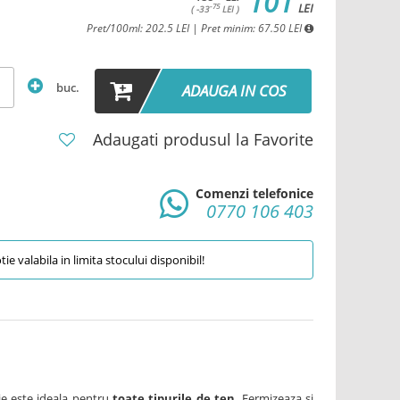
101
LEI
-75
( -33
LEI )
Pret/100ml: 202.5 LEI | Pret minim: 67.50 LEI
buc.
ADAUGA IN COS
Adaugati produsul la Favorite
Comenzi telefonice
0770 106 403
e valabila in limita stocului disponibil!
ie este ideala pentru
toate tipurile de ten
. Fermizeaza si