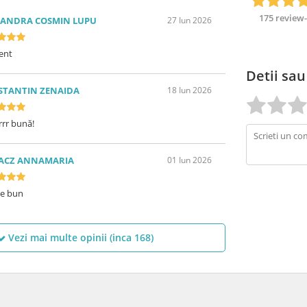
175 review-
XANDRA COSMIN LUPU
27 Iun 2026
ent
Detii sau
STANTIN ZENAIDA
18 Iun 2026
rr bună!
ACZ ANNAMARIA
01 Iun 2026
te bun
Vezi mai multe opinii (inca
168
)