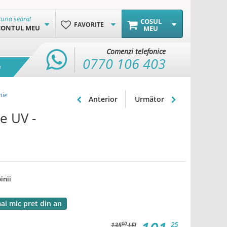
una seara!
COSUL
FAVORITE
CONTUL MEU
MEU
Comenzi telefonice
0770 106 403
e
nie
Anterior
Următor
e UV -
inii
ai mic pret din an
25
00
135
LEI