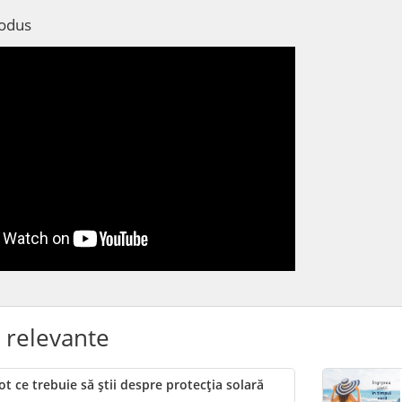
rodus
e relevante
ot ce trebuie să știi despre protecția solară