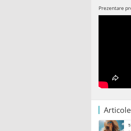
Prezentare p
Articol
T