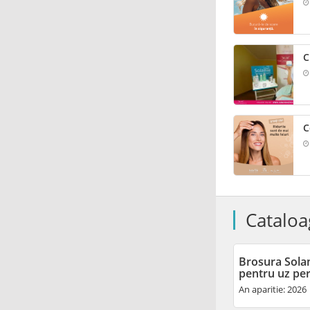
C
C
Cataloa
Brosura Sola
pentru uz pe
An aparitie: 2026