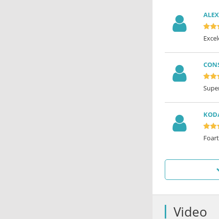
ALE
Excel
CON
Super
KOD
Foar
Video