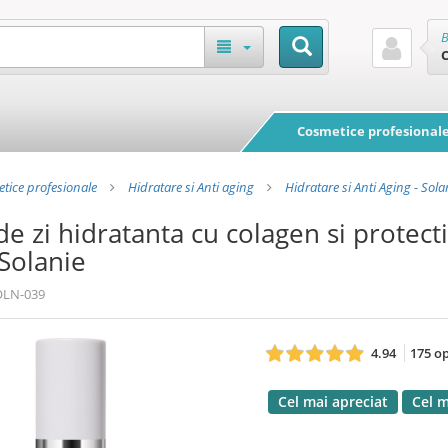
B
Cosmetice profesional
tice profesionale
Hidratare si Anti aging
Hidratare si Anti Aging - Sola
e zi hidratanta cu colagen si protecti
 Solanie
OLN-039
4.94
175 op
Cel mai apreciat
Cel m