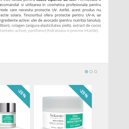
e recomandat si utilizarea in cosmetica profesionala pentru
tele care necesita protectie UV. Astfel, acest produs nu
ectie solara. Tinosorbul ofera protectie pentru UV-A, iar
ingrediente active: ulei de avocado (pentru nutritia tenului),
iberi), colagen (asigura elasticitatea pielii), extract de cocos
ntelor active), panthenol (hidrateaza si previne iritatiile).
le de piele, in special pentru tenurile uscate si sensibile
filtru UV-A), Parsol (filtru UV-B), ulei de avocado, colagen,
e cocos, creatina, alantoina, panthenol
azul peelingului profund, a tratamentelor de atenuare a
 dermabraziune, fototratamentelor sau tratamentelor
 clientilor cu pete si pistrui. Ambalajul practic asigura
-25%
-25%
l Methoxycinnamate, Isohexadecane, Glycerin, Propylene
ate, Methylene Bis-Benzotriazolyl Tetramethylbutylphenol
, Cyclopentasiloxane, Persea Gratissima Oil, Dimethicone,
or Oil, Polysorbate 80, Sodium Acrylate/Sodium
polymer, Cyclohexasiloxane, Glyceryl Stearate, PEG-100
 Citrate, Stearic Acid, Sodium Lactate, Cetyl Alcohol,