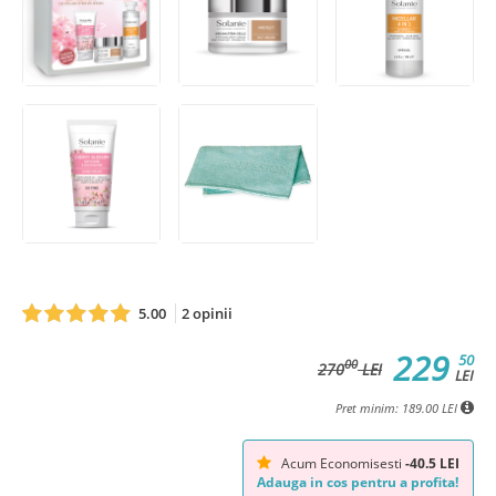
5.00
2 opinii
229
50
00
270
LEI
LEI
Pret minim: 189.00 LEI
Acum Economisesti
-40.5 LEI
Adauga in cos pentru a profita!