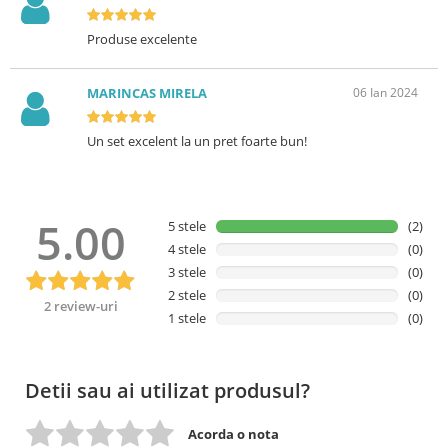
dezinfectari, dupa munca de zi cu zi si daunele mediului. Nu numai
hraneste si hidrateaza dar si calmeaza pielea iritata datorita
Produse excelente
ingredientelor de musetel si panthenol. Datorita texturei sale lejere,
permite reluarea activitatilor imediat dupa aplicare fara senzatie
grasa sau lipicioasa, astfel fiind potrivit pentru orice tip de ten.
MARINCAS MIRELA
06 Ian 2024
Ingrediente principale:
ulei de floarea soarelui, extract de musetel,
Un set excelent la un pret foarte bun!
unt de shea, lanolina, panthenol.
Functii principale:
Inmuiere
Hidratare
5.00
5 stele
(2)
Nutritie
4 stele
(0)
Recomandat pentru:
Toate tipurile de piele
3 stele
(0)
2 stele
(0)
Mod de utilizare:
Dupa spalarea sau dezinfecatrea mainilor, aplicati
2 review-uri
o cantitate adecvata pe suprafata acestora si prin miscari suave, de
1 stele
(0)
intindere masati in piele pana la absorbtia totala.
Plan de tratament
Detii sau ai utilizat produsul?
Tratament cu Celule Stem de Argan
Acorda o nota