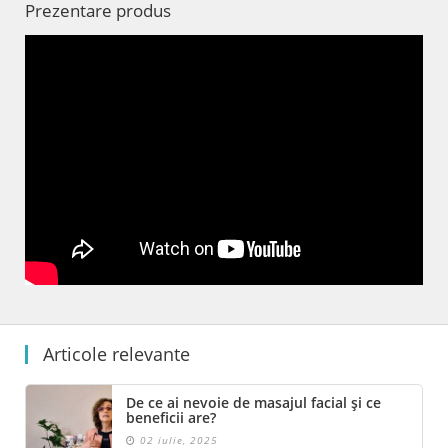
Prezentare produs
Articole relevante
De ce ai nevoie de masajul facial și ce
beneficii are?
02 iulie, 2025