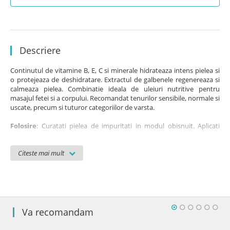
Descriere
Continutul de vitamine B, E, C si minerale hidrateaza intens pielea si
o protejeaza de deshidratare. Extractul de galbenele regenereaza si
calmeaza pielea. Combinatie ideala de uleiuri nutritive pentru
masajul fetei si a corpului. Recomandat tenurilor sensibile, normale si
uscate, precum si tuturor categoriilor de varsta.
Folosire
: Curatati pielea de impuritati in modul obisnuit. Aplicati
uleiul pe portiunea dorita.
Citeste mai mult
Substante active
: ulei de floarea soarelui, ulei din germeni de grau,
ulei de galbenele, vitamine. Produsul nu a fost testat pe animale, e
lipsit de uleiuri minerale, parabeni, ulei de silicon, coloranti si parfum.
Disponibil in ambalaj de 250 ml.
Ingrediente: Helianthus Annuus Seed Oil, Isopropyl Myristate,
Va recomandam
Tocopheryl Acetate, Triticum Vulgare Germ Oil, Glycine Soja Oil,
Calendula Officinalis Flower Extract, Parfum, BHT, Tocopherol,