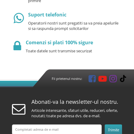
primire
Suport telefonic
Operatorii nostri sunt pregatiti sa va preia apelurile
si sa raspunda prompt solicitarilor
Comenzi si plati 100% sigure
Toate datele sunt transmise securizat
Fii prietenul nostru:
Abonati-va la newsletter-ul nostru.
Articole interesante, sfaturi utile, reduceri, oferte,
noutati; toate pe adresa dvs. de e-mail.