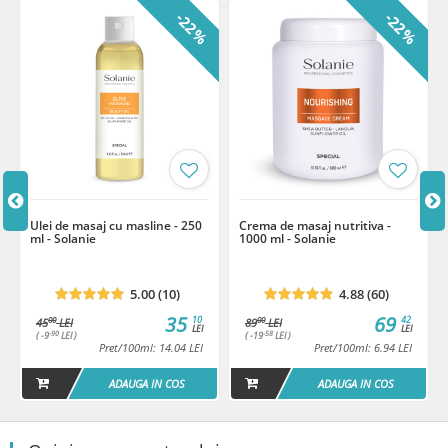
Citronellol, Limonene, Citral, Hydroxycitronellal
-22%
-22%
Termen de valabilitate: 12 luni de la prima deschidere a produsului.
Ulei de masaj cu masline - 250
Crema de masaj nutritiva -
ml - Solanie
1000 ml - Solanie
5.00 (10)
4.88 (60)
35
69
10
42
00
00
45
LEI
89
LEI
LEI
LEI
-90
-58
( -9
LEI )
( -19
LEI )
Pret/100ml: 14.04 LEI
Pret/100ml: 6.94 LEI
ADAUGA IN COS
ADAUGA IN COS