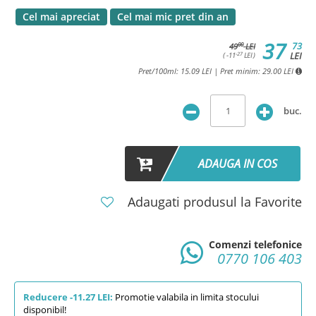
Cel mai apreciat
Cel mai mic pret din an
37
73
00
49
LEI
LEI
-27
( -11
LEI )
Pret/100ml: 15.09 LEI | Pret minim: 29.00 LEI
buc.
ADAUGA IN COS
Adaugati produsul la Favorite
Comenzi telefonice
0770 106 403
Reducere -11.27 LEI:
Promotie valabila in limita stocului
disponibil!