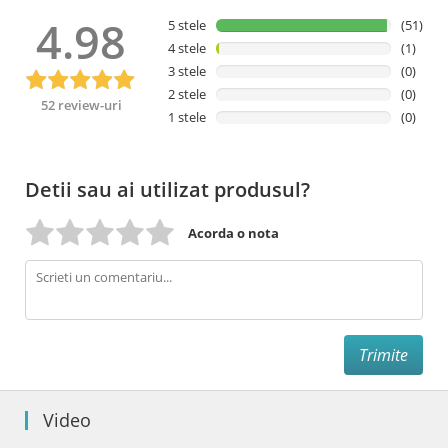
4.98
5 stele
(51)
4 stele
(1)
3 stele
(0)
2 stele
(0)
52 review-uri
1 stele
(0)
Detii sau ai utilizat produsul?
Acorda o nota
Video