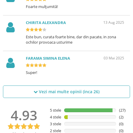
Foarte mulțumită!
CHIRITA ALEXANDRA
13 Aug 2025
Este bun, curata foarte bine, dar din pacate, in zona
ochilor provoaca usturime
FARAMA SIMINA ELENA
03 Mai 2025
Super!
Vezi mai multe opinii (inca
26
)
4.93
5 stele
(27)
4 stele
(2)
3 stele
(0)
2 stele
(0)