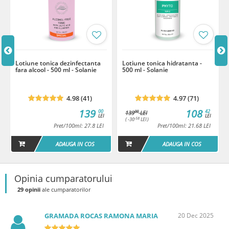
Termen de valabilitate: 12 luni de la prima deschidere a produsului.
Lotiune tonica dezinfectanta
Lotiune tonica hidratanta -
fara alcool - 500 ml - Solanie
500 ml - Solanie
4.98 (41)
4.97 (71)
139
108
00
42
00
139
LEI
LEI
LEI
-58
( -30
LEI )
Pret/100ml: 27.8 LEI
Pret/100ml: 21.68 LEI
ADAUGA IN COS
ADAUGA IN COS
Opinia cumparatorului
29 opinii
ale cumparatorilor
GRAMADA ROCAS RAMONA MARIA
20 Dec 2025