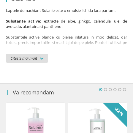
Laptele demachiant Solanie este o emulsie lichida fara parfum.
Substante active:
extracte de aloe, ginkgo, calendula, ulei de
avocado, alantoina si panthenol.
Substantele active blande cu pielea inlatura in mod delicat, dar
totusi, precis impuritatile si machiajul de pe piele. Poate fi utilizat pe
orice tip de ten inclusiv cel sensibil, uscat, predispus spre iritatii si
pentru toate categoriile de varsta. Produsul nu este testat pe
Citeste mai mult
animale, nu contine uleiuri minerale, parabeni, parfumuri, uleiuri din
silicon.
Cantitate pe tratament: 2 ml.
Disponibil in ambalaj de 150 ml si 500 ml.
Va recomandam
Inrediente: Aqua, Isopropyl Palmitate, Persea Gratissima Oil, Cetearyl
Alcohol, Glyceryl Stearate, PEG-100 Stearate, Glycerin, Aloe
Barbadensis Leaf Juice, Phenoxyethanol, Propylene Glycol,
%
-22%
Tocopheryl Acetate, Panthenol, Xanthan Gum, Allantoin, Sodium
Cocoyl Glutamate, Ginkgo Biloba Leaf Extract, Calendula Officinalis
Flower Extract, Ethylhexylglycerin, Disodium EDTA, o-Cymen-5-ol,
Sodium Chloride